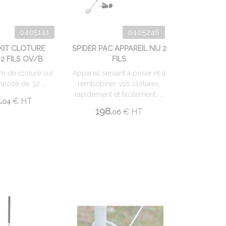
0405141
0405246
 KIT CLOTURE
SPIDER PAC APPAREIL NU 2
 2 FILS OV/B
FILS
 m de clôture sur
Appareil servant à poser et à
mposé de 32 ...
rembobiner vos clôtures,
rapidement et facilement. ...
.
€
HT
04
198.
€
HT
06