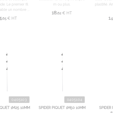
de. Le premier fil
m ou plus.
plastifié. 
ble un nombre ...
18.
€
HT
62
4.
1.
€
HT
65
0405103
0405104
IQUET 1M25 10MM
SPIDER PIQUET 1M50 10MM
SPIDER
A