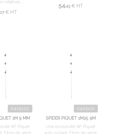
 rotatives. ...
54.
€
HT
43
€
HT
07
0405102
0405101
IQUET 1M 9 MM
SPIDER PIQUET 1M25 9M
ivité AP. Piquet
Une exclusivité AP. Piquet
t. Fibre de verre
auto-isolant. Fibre de verre