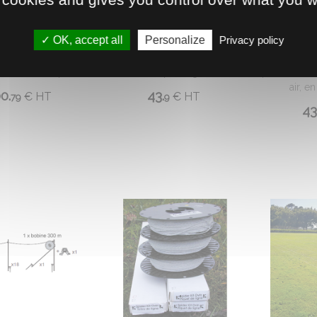
IR PYTHON 100L
ABREUVOIR PYTHON MINI
ABREUVOI
FIN
OK, accept all
Personalize
Privacy policy
r étudié pour une
Abreuvoir portatif à palette
on en plein air, en
pour bovins, s'utilise en plein
Abreuvoir p
ournant. Souple ...
air, en pâturage ...
pour bovins.
air, e
0.
43.
€
HT
€
HT
79
9
43