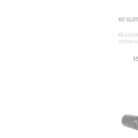
KIT CLOT
Kit comp
clôture su
1