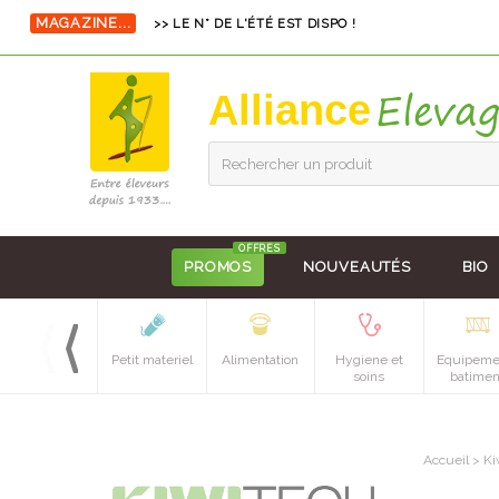
MAGAZINE...
>> LE N° DE L'ÉTÉ EST DISPO !
Alliance
Rechercher un produit
OFFRES
PROMOS
NOUVEAUTÉS
BIO
Petit materiel
Alimentation
Hygiene et
Equipeme
soins
batimen
Accueil
>
Ki