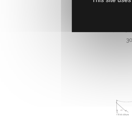
ABREUVO
Abreuvoi
utilisati
pâturage t
30