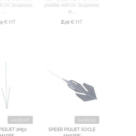
Anti UV. Souplesse
plastifié. Anti-UV. Souplesse
...
et ...
2.
€
HT
€
HT
99
36
0405106
0405142
 PIQUET 1M50
SPIDER PIQUET SOCLE
MARRE
AMARRE