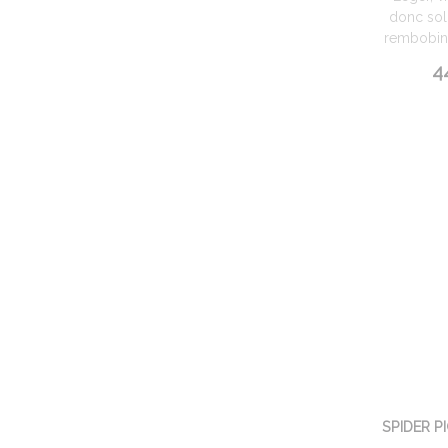
donc soli
rembobina
4
SPIDER P