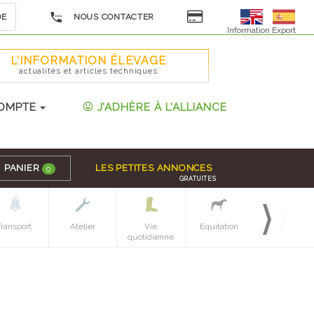
DE
NOUS CONTACTER
Information Export
L'INFORMATION ÉLEVAGE
actualités et articles techniques
OMPTE
J'ADHÈRE À L'ALLIANCE
PANIER
LES PETITES ANNONCES
0
GRATUITES
Transport
Atelier
Vie
Equitation
Espaces verts
quotidienne