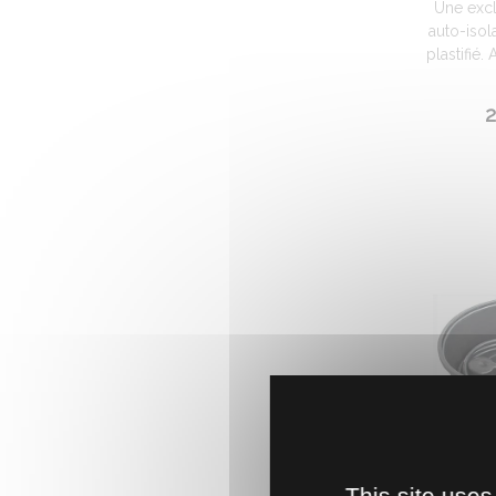
Une excl
auto-isol
plastifié.
2
This site uses