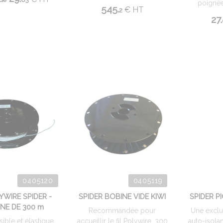
poignées
545.
€
HT
2
27.
0405120
0405119
LYWIRE SPIDER -
SPIDER BOBINE VIDE KIWI
SPIDER P
NE DE 300 m
Recommandée pour
Une exclus
sible et élastique
accueillir le fil Polywire, 300
auto-isolan