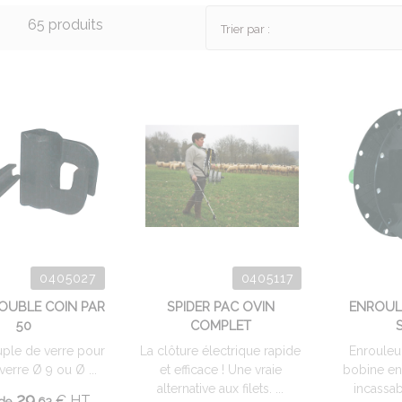
65 produits
Trier par :
0405027
0405117
DOUBLE COIN PAR
SPIDER PAC OVIN
ENROUL
50
COMPLET
ple de verre pour
La clôture électrique rapide
Enrouleu
verre Ø 9 ou Ø ...
et efficace ! Une vraie
bobine en
alternative aux filets. ...
incassa
29.
€
HT
 de
63