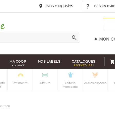
Nos magasins
BESOIN D'AI
MON C
MA COOP
NOS LABELS
CATALOGUES
ALLIANCE
RECEVEZ-LES !
nts
Batiments
Cloture
Laiterie
Autres especes
t
fromagerie
wi Tech