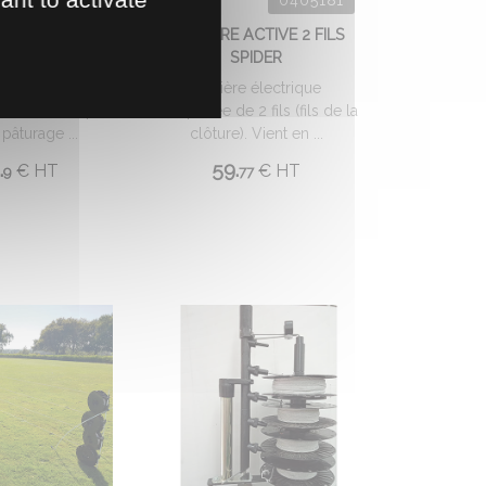
R PYTHON MINI
BARRIERE ACTIVE 2 FILS
 DE LIGNE
SPIDER
ortatif à palette
Barrière électrique
 S'utilise en plein
composée de 2 fils (fils de la
n pâturage ...
clôture). Vient en ...
.
59.
€
HT
€
HT
9
77