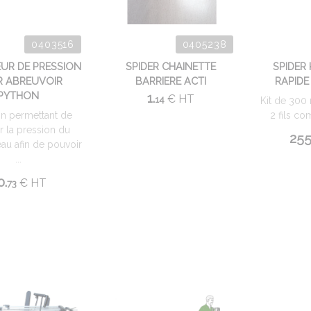
0403516
0405238
UR DE PRESSION
SPIDER CHAINETTE
SPIDER
 ABREUVOIR
BARRIERE ACTI
RAPIDE
PYTHON
1.
€
HT
14
Kit de 300
n permettant de
2 fils co
r la pression du
255
eau afin de pouvoir
...
0.
€
HT
73