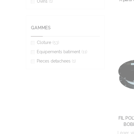
Ovins
(1)
GAMMES
Cloture
(53)
Equipements batiment
(11)
Pieces detachees
(1)
FIL PO
BOBI
Léger, vi