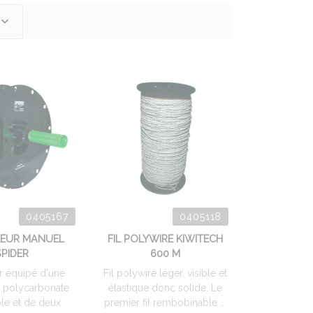
0405167
0405118
EUR MANUEL
FIL POLYWIRE KIWITECH
SPIDER
600 M
r équipé d'une
Fil polywire léger, visible et
 polycarbonate
élastique donc solide. Le
ble et de deux
premier fil rembobinable ...