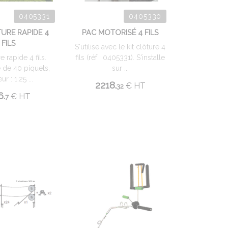
0405331
0405330
TURE RAPIDE 4
PAC MOTORISÉ 4 FILS
FILS
S'utilise avec le kit clôture 4
e rapide 4 fils.
fils (réf : 0405331). S'installe
de 40 piquets,
sur ...
ur : 1.25 ...
2218.
€
HT
32
6.
€
HT
7