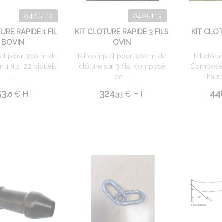
0405112
0405113
URE RAPIDE 1 FIL
KIT CLOTURE RAPIDE 3 FILS
KIT CLO
BOVIN
OVIN
let pour 300 m de
Kit complet pour 300 m de
Kit clôtur
r 1 fils. 22 piquets
clôture sur 3 fils, composé
Composé 
...
de ...
haute
53.
324.
44
€
HT
€
HT
6
33