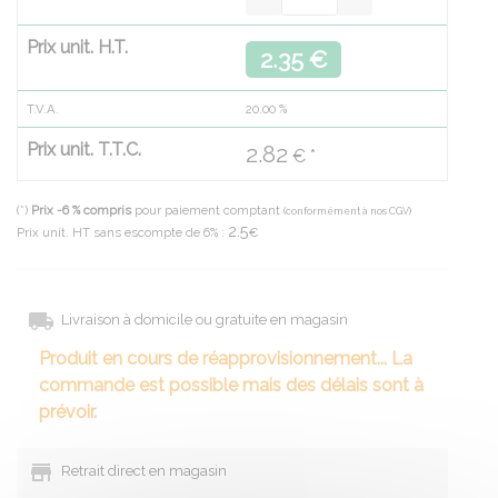
Prix unit. H.T.
2.35 €
T.V.A.
20.00
%
Prix unit. T.T.C.
2.82
€ *
(*)
Prix -6 % compris
pour paiement comptant
(conformément à nos CGV)
2.5
Prix unit. HT sans escompte de 6% :
€
Livraison à domicile ou gratuite en magasin
Produit en cours de réapprovisionnement... La
commande est possible mais des délais sont à
prévoir.
Retrait direct en magasin