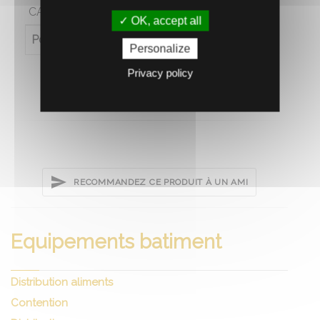
CARACTÉRISTIQUES
OK, accept all
Poids (en kg)
1.3
Personalize
Privacy policy
RECOMMANDEZ CE PRODUIT À UN AMI
Equipements batiment
Distribution aliments
Contention