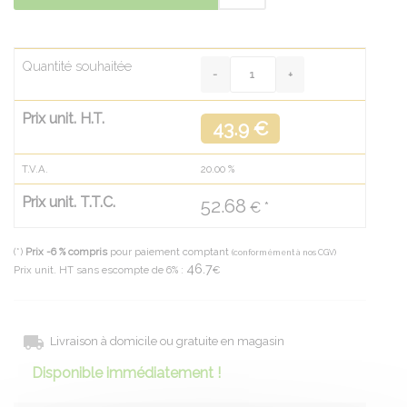
Quantité souhaitée
Prix unit. H.T.
43.9 €
T.V.A.
20.00
%
Prix unit. T.T.C.
52.68
€ *
(*)
Prix -6 % compris
pour paiement comptant
(conformément à nos CGV)
46.7
Prix unit. HT sans escompte de 6% :
€
Livraison à domicile ou gratuite en magasin
Disponible immédiatement !