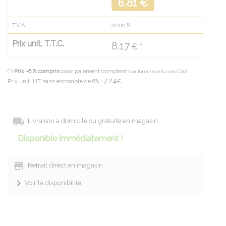
6.81 €
T.V.A.
20.00
%
Prix unit. T.T.C.
8.17
€ *
(*)
Prix -6 % compris
pour paiement comptant
(conformément à nos CGV)
7.24
Prix unit. HT sans escompte de 6% :
€
Livraison à domicile ou gratuite en magasin
Disponible immédiatement !
Retrait direct en magasin
Voir la disponibilité