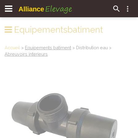
Elevage
Alliance
Equipementsbatiment
Accueil
>
Equipements batiment
> Distribution eau >
Abreuvoirs interieurs