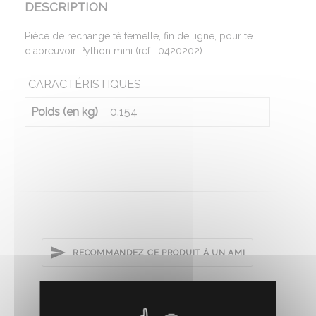
DESCRIPTION
Pièce de rechange té femelle, fin de ligne, pour té
d'abreuvoir Python mini (réf : 0420202).
CARACTÉRISTIQUES
Poids (en kg)
0.154
RECOMMANDEZ CE PRODUIT À UN AMI