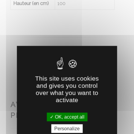
Hauteur (en cm)
100
RECOMMANDEZ CE PRODUIT À UN AMI
This site uses cookies
and gives you control
over what you want to
activate
AVEC CE PRODUIT
PENSEZ AUSSI À...
OK, accept all
Personalize