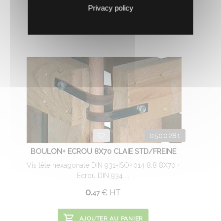
Privacy policy
0500281
BOULON+ ECROU 8X70 CLAIE STD/FREINE
Vis tête hexagonale DIN 931-ISO4014 8.8 8X70 +
Ecrou DIN 934 ...
0.
€
HT
47
AJOUTER AU PANIER