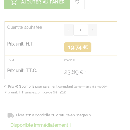
AJOUTER AU PANIER
Quantité souhaitée
Prix unit. H.T.
19.74 €
T.V.A.
20.00
%
Prix unit. T.T.C.
23.69
€ *
(*)
Prix -6 % compris
pour paiement comptant
(conformément à nos CGV)
21
Prix unit. HT sans escompte de 6% :
€
Livraison à domicile ou gratuite en magasin
Disponible immédiatement !