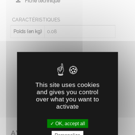
Fiche technique
CARACTÉRISTIQUES
Poids (en kg)
0.08
This site uses cookies
and gives you control
RECOMMANDEZ CE PRODUIT À UN AMI
over what you want to
activate
OK, accept all
AVEC CE PRODUIT