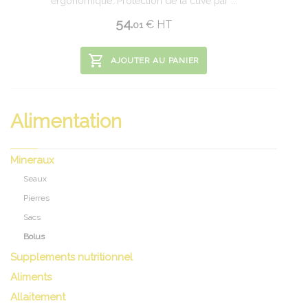
ergonomique. Protection de la cuve par ...
54.
€
HT
01
AJOUTER AU PANIER
Alimentation
Mineraux
Seaux
Pierres
Sacs
Bolus
Supplements nutritionnel
Aliments
Allaitement