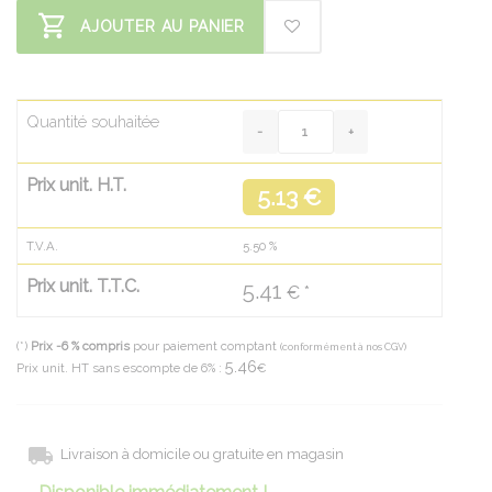
AJOUTER AU PANIER
Quantité souhaitée
Prix unit. H.T.
5.13 €
T.V.A.
5.50
%
Prix unit. T.T.C.
5.41
€ *
(*)
Prix -6 % compris
pour paiement comptant
(conformément à nos CGV)
5.46
Prix unit. HT sans escompte de 6% :
€
Livraison à domicile ou gratuite en magasin