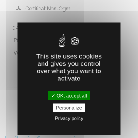
Certificat Non-Ogm
CARACTÉRISTIQUES
Poids (en kg)
1.2
Volume (en L)
1
This site uses cookies
and gives you control
over what you want to
activate
OK, accept all
Personalize
RECOMMANDEZ CE PRODUIT À UN AMI
Privacy policy