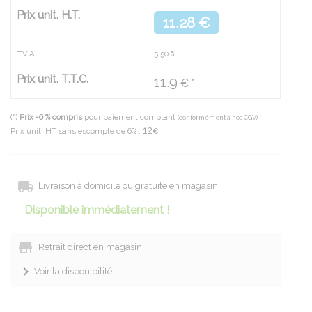
Prix unit. H.T.
11.28 €
T.V.A.
5.50
%
Prix unit. T.T.C.
11.9
€ *
(*)
Prix -6 % compris
pour paiement comptant
(conformément à nos CGV)
12
Prix unit. HT sans escompte de 6% :
€
Livraison à domicile ou gratuite en magasin
Disponible immédiatement !
Retrait direct en magasin
Voir la disponibilité