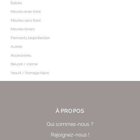
Épices
Moules avec fond
Moules sans fond
Moules divers
Ferments bioprotection
Autres
Accessoires
Beurre / creme
Yaourt / fromage blanc
À PROPOS
Qui sommes-nous ?
Rejoignez-nous !