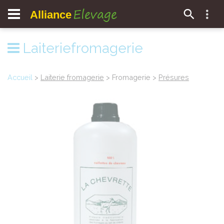
Elevage
Alliance
Laiteriefromagerie
Accueil
>
Laiterie fromagerie
> Fromagerie >
Présures