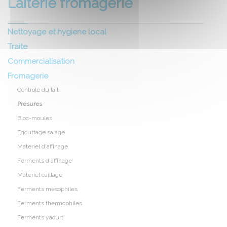
Laiterie fromagerie
Nettoyage et hygiene local
Traite
Commercialisation
Fromagerie
Controle du lait
Présures
Bloc-moules
Egouttage salage
Materiel d'affinage
Ferments d'affinage
Materiel caillage
Ferments mesophiles
Ferments thermophiles
Ferments yaourt