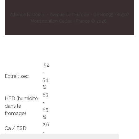
Alliance Pastorale - Avenue de l'Europe - CS 80095 -86502
Montmorillon Cedex - France ©
2026
.
52
-
Extrait sec
54
%
63
HFD (humidité
-
dans le
65
fromage)
%
2,6
Ca / ESD
-
(Calcium/Extrait