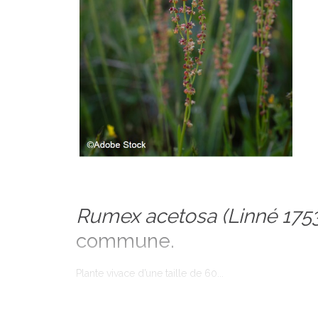
Rumex acetosa
(Linné 175
commune.
Plante vivace d’une taille de 60...