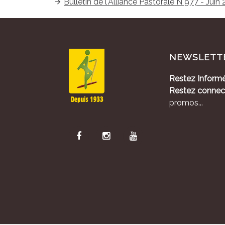
Bulletin de l'Alliance Pastorale N°977 - Juin
NEWSLETT
Restez Informé
Restez connec
promos...