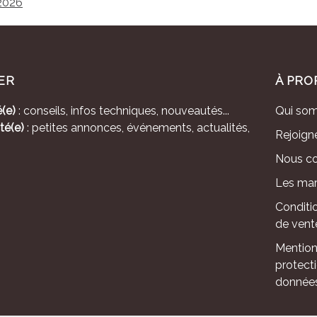
 2026
ER
À PRO
(e)
: conseils, infos techniques, nouveautés...
Qui so
té(e)
: petites annonces, événements, actualités,
Rejoign
Nous co
Les mar
Conditi
de vent
Mention
protect
donnée