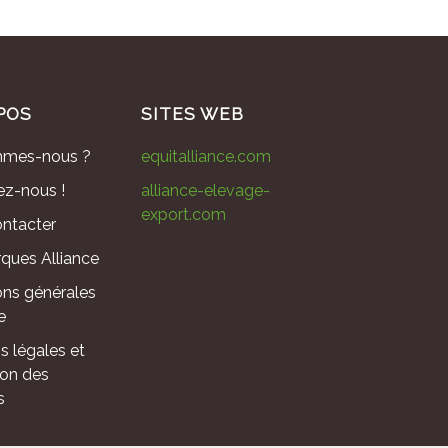
POS
SITES WEB
mmes-nous ?
equitalliance.com
ez-nous !
alliance-elevage-
export.com
ntacter
ques Alliance
ons générales
e
s légales et
ion des
s