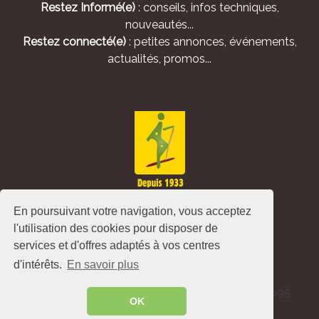
Restez Informé(e)
: conseils, infos techniques,
nouveautés...
Restez connecté(e)
: petites annonces, événements,
actualités, promos...
En poursuivant votre navigation, vous acceptez
l'utilisation des cookies pour disposer de
services et d'offres adaptés à vos centres
d'intérêts.
En savoir plus
Alliance Pastorale - Avenue de l'Europe - CS 80095
OK
-86502 Montmorillon Cedex - France ©
2026
.