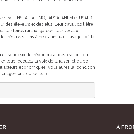
 de la Convention de Berne et de la directive
 rural, FNSEA, JA, FNO, APCA, ANEM et USAPR
r des éleveurs et des élus. Leur travail doit être
es territoires ruraux gardent leur vocation
 des réserves sans âme d'animaux sauvages où la
ites soucieux de répondre aux aspirations du
r loup, écoutez la voix de la raison et du bon
 et acteurs économiques. Vous aurez la condition
ménagement du territoire.
ER
À PRO