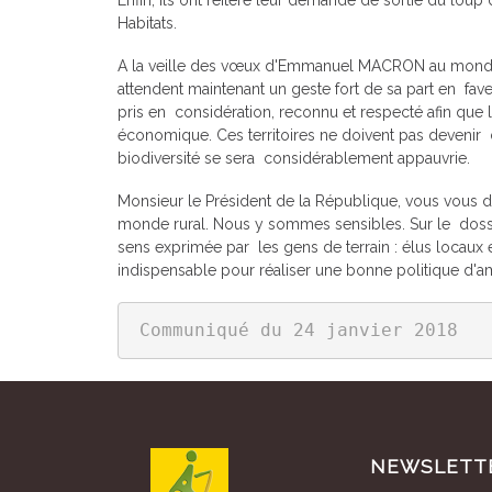
Enfin, ils ont réitéré leur demande de sortie du loup
Habitats.
A la veille des vœux d'Emmanuel MACRON au monde
attendent maintenant un geste fort de sa part en faveu
pris en considération, reconnu et respecté afin que l
économique. Ces territoires ne doivent pas devenir
biodiversité se sera considérablement appauvrie.
Monsieur le Président de la République, vous vous d
monde rural. Nous y sommes sensibles. Sur le dossie
sens exprimée par les gens de terrain : élus locaux
indispensable pour réaliser une bonne politique d'a
Communiqué du 24 janvier 2018
NEWSLETT