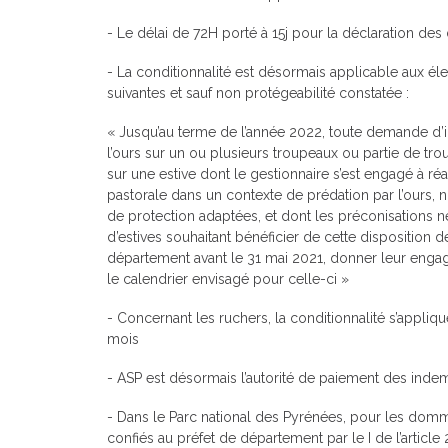
- Le délai de 72H porté à 15j pour la déclaration d
- La conditionnalité est désormais applicable aux éle
suivantes et sauf non protégeabilité constatée :
« Jusqu’au terme de l’année 2022, toute demande d
l’ours sur un ou plusieurs troupeaux ou partie de tr
sur une estive dont le gestionnaire s’est engagé à réa
pastorale dans un contexte de prédation par l’ours,
de protection adaptées, et dont les préconisations 
d’estives souhaitant bénéficier de cette disposition 
département avant le 31 mai 2021, donner leur engage
le calendrier envisagé pour celle-ci »
- Concernant les ruchers, la conditionnalité s’applique
mois
- ASP est désormais l’autorité de paiement des inde
- Dans le Parc national des Pyrénées, pour les domma
confiés au préfet de département par le I de l’article 2