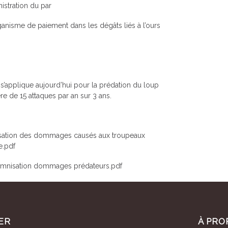
istration du par
ganisme de paiement dans les dégâts liés à l’ours
a s’applique aujourd’hui pour la prédation du loup
e de 15 attaques par an sur 3 ans.
emnisation des dommages causés aux troupeaux
e.pdf
ndemnisation dommages prédateurs.pdf
ER
À PRO