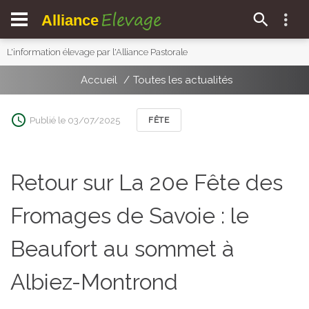
Elevage
Alliance
L'information élevage par l'Alliance Pastorale
Accueil
Toutes les actualités
Publié le 03/07/2025
FÊTE
Retour sur La 20e Fête des
Fromages de Savoie : le
Beaufort au sommet à
Albiez-Montrond