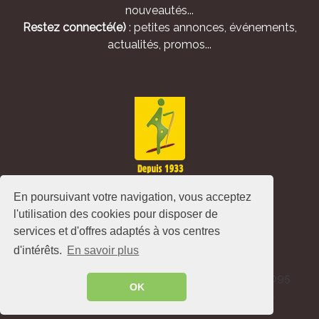
nouveautés...
Restez connecté(e)
: petites annonces, événements,
actualités, promos...
En poursuivant votre navigation, vous acceptez
l'utilisation des cookies pour disposer de
services et d'offres adaptés à vos centres
d'intérêts.
En savoir plus
Alliance Pastorale - Avenue de l'Europe - CS 80095
OK
-86502 Montmorillon Cedex - France ©
2026
.