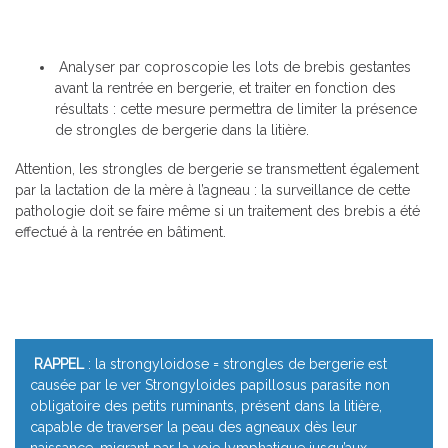
Analyser par coproscopie les lots de brebis gestantes
avant la rentrée en bergerie, et traiter en fonction des
résultats : cette mesure permettra de limiter la présence
de strongles de bergerie dans la litière.
Attention, les strongles de bergerie se transmettent également
par la lactation de la mère à l’agneau : la surveillance de cette
pathologie doit se faire même si un traitement des brebis a été
effectué à la rentrée en bâtiment.
RAPPEL
: la strongyloidose = strongles de bergerie est
causée par le ver Strongyloides papillosus parasite non
obligatoire des petits ruminants, présent dans la litière,
capable de traverser la peau des agneaux dès leur