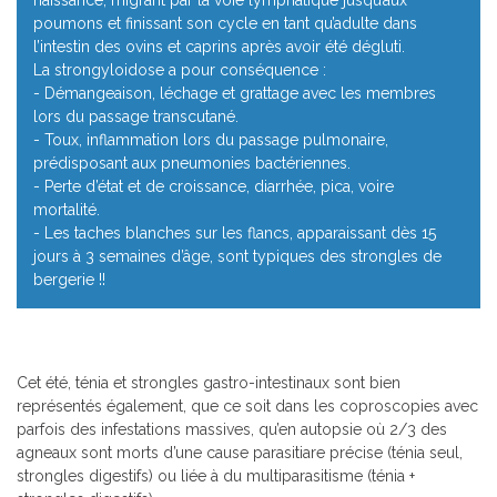
naissance, migrant par la voie lymphatique jusqu’aux
poumons et finissant son cycle en tant qu’adulte dans
l’intestin des ovins et caprins après avoir été dégluti.
La strongyloidose a pour conséquence :
- Démangeaison, léchage et grattage avec les membres
lors du passage transcutané.
- Toux, inflammation lors du passage pulmonaire,
prédisposant aux pneumonies bactériennes.
- Perte d’état et de croissance, diarrhée, pica, voire
mortalité.
- Les taches blanches sur les flancs, apparaissant dès 15
jours à 3 semaines d’âge, sont typiques des strongles de
bergerie !!
Cet été, ténia et strongles gastro-intestinaux sont bien
représentés également, que ce soit dans les coproscopies avec
parfois des infestations massives, qu’en autopsie où 2/3 des
agneaux sont morts d’une cause parasitiare précise (ténia seul,
strongles digestifs) ou liée à du multiparasitisme (ténia +