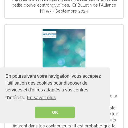
petite douve et strongyloïdes. Cf Bulletin de l'Alliance
N°957 - Septembre 2024
En poursuivant votre navigation, vous acceptez
Conseils pour l'été
l'utilisation des cookies pour disposer de
services et d'offres adaptés à vos centres
En juillet - août 2023, la plupart des départements de la
d'intérêts.
En savoir plus
zone PSE ont fait effectuer des analyses
coproscopiques, montrant la présence de l’ensemble
OK
des parasites internes. Sur la période du 11 mai au 10 juin
2024, l’on peut constater : - que seuls 6 départements
figurent dans les contributeurs : il est probable que la