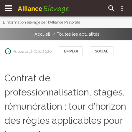
Elevage
Alliance
L'information élevage par l'Alliance Pastorale
Accueil
Toutes les actualités
Publié le 12/06/2026
EMPLOI
SOCIAL
Contrat de
professionnalisation, stages,
rémunération : tour d’horizon
des règles applicables pour