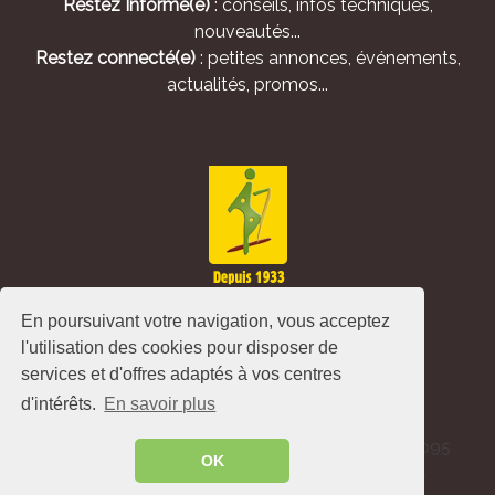
Restez Informé(e)
: conseils, infos techniques,
nouveautés...
Restez connecté(e)
: petites annonces, événements,
actualités, promos...
En poursuivant votre navigation, vous acceptez
l'utilisation des cookies pour disposer de
services et d'offres adaptés à vos centres
d'intérêts.
En savoir plus
Alliance Pastorale - Avenue de l'Europe - CS 80095
OK
-86502 Montmorillon Cedex - France ©
2026
.