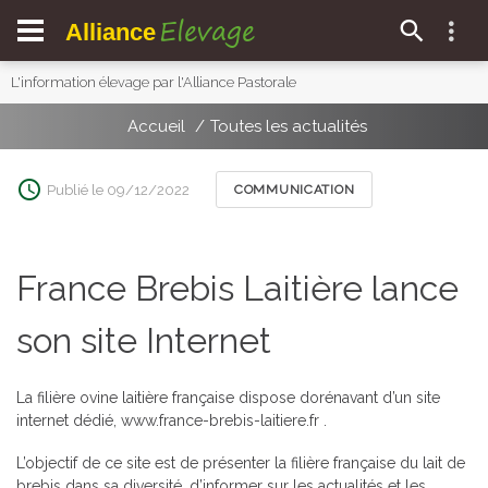
Elevage
Alliance
L'information élevage par l'Alliance Pastorale
Accueil
Toutes les actualités
Publié le 09/12/2022
COMMUNICATION
France Brebis Laitière lance
son site Internet
La filière ovine laitière française dispose dorénavant d’un site
internet dédié,
www.france-brebis-laitiere.fr
.
L’objectif de ce site est de présenter la filière française du lait de
brebis dans sa diversité, d’informer sur les actualités et les