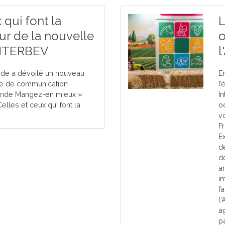
 qui font la
L
ur de la nouvelle
o
NTERBEV
l
ande a dévoilé un nouveau
En
e de communication
l
iande Mangez-en mieux »
In
Celles et ceux qui font la
o
v
F
E
d
d
an
i
fa
l
a
p