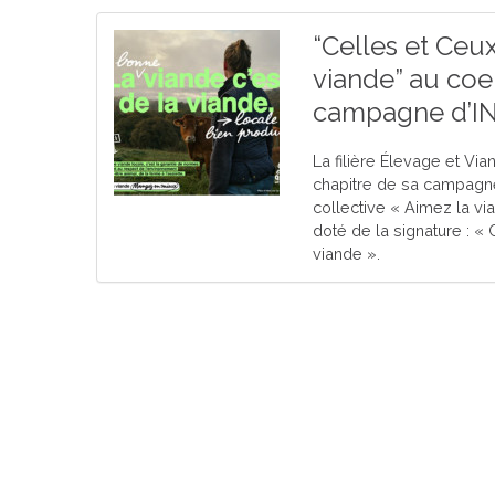
“Celles et Ceux
viande” au coe
campagne d’I
La filière Élevage et Vi
chapitre de sa campagn
collective « Aimez la v
doté de la signature : « 
viande ».