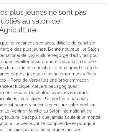
es plus jeunes ne sont pas
ubliés au salon de
'Agriculture
 pleine vacances scolaires, difficile de canaliser
’énergie des plus jeunes. Bonne nouvelle : le Salon
ternational de l’Agriculture regorge d’activités pour
ccuper, éveiller et surprendre. Devenu un rendez-
ous familial incontournable, le plus grand salon de
rance déploie jusqu’au dimanche 1er mars à Paris
xpo – Porte de Versailles une programmation
ense et ludique. Ateliers pédagogiques,
émonstrations, rencontres avec les éleveurs,
imations interactives... Un véritable parcours
mmersif pour découvrir l’agriculture autrement, en
mille. Venir en famille au Salon International de
'Agriculture, c'est plus que jamais soutenir le monde
gricole : le découvrir, le comprendre et pourquoi
as... en faire partie dans quelques années !