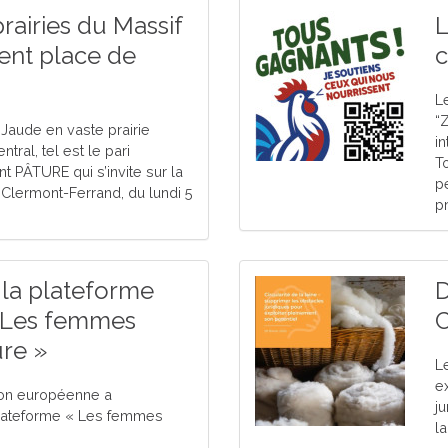
rairies du Massif
L
llent place de
c
L
“
Jaude en vaste prairie
in
tral, tel est le pari
T
 PÂTURE qui s’invite sur la
p
lermont-Ferrand, du lundi 5
p
la plateforme
D
 Les femmes
C
ure »
L
e
ion européenne a
ju
 plateforme « Les femmes
la