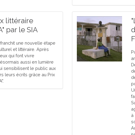
 littéraire
"
 par le SIA
d
F
 franchit une nouvelle étape
turel et littéraire. Après
P
eux qui font vivre
ar
 désormais aussi en lumière
D
ui sensibilisent le public aux
d
rs leurs écrits grâce au Prix
d
".
po
U
f
S
ag
à 
s
Au
na