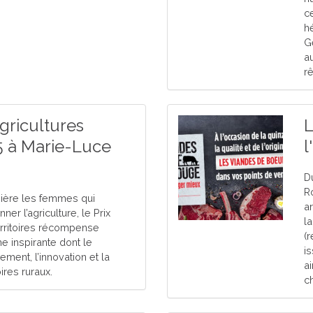
c
h
G
a
r
gricultures
L
25 à Marie-Luce
l
D
R
ière les femmes qui
a
ner l’agriculture, le Prix
la
rritoires récompense
(
 inspirante dont le
i
ment, l’innovation et la
a
oires ruraux.
c