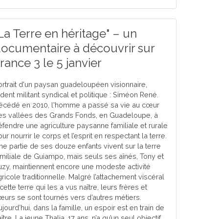
La Terre en héritage" – un
ocumentaire à découvrir sur
rance 3 le 5 janvier
ortrait d'un paysan guadeloupéen visionnaire,
dent militant syndical et politique : Siméon René.
écédé en 2010, l'homme a passé sa vie au cœur
es vallées des Grands Fonds, en Guadeloupe, à
éfendre une agriculture paysanne familiale et rurale
ur nourrir le corps et l’esprit en respectant la terre.
ne partie de ses douze enfants vivent sur la terre
amiliale de Guiampo, mais seuls ses aînés, Tony et
uzy, maintiennent encore une modeste activité
ricole traditionnelle. Malgré l’attachement viscéral
cette terre qui les a vus naître, leurs frères et
œurs se sont tournés vers d’autres métiers.
jourd’hui, dans la famille, un espoir est en train de
ître. La jeune Thalia, 17 ans, n’a qu’un seul objectif,