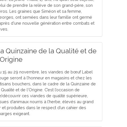
elui de prendre la relève de son grand-père, son
éros. Les graines que Siméon et sa femme,
eorges, ont semées dans leur famille ont germé
uprès d'une nouvelle génération entre combats et
êves.
a Quinzaine de la Qualité et de
'Origine
u 15 au 29 novembre, les viandes de bœuf Label
ouge seront à l’honneur en magasins et chez les
rtisans bouchers, dans le cadre de la Quinzaine de
 Qualité et de l'Origine. C’est l’occasion de
re)découvrir ces viandes de qualité supérieure,
ssues d’animaux nourris à l’herbe, élevés au grand
ir et produites dans le respect d’un cahier des
harges exigeant.