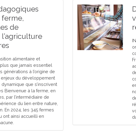
édagogiques
D
 ferme,
v
tes de
r
l’agriculture
I
res
o
c
ition alimentaire et
F
 plus que jamais essentiel
a
s générations à l’origine de
de
ux enjeux du développement
c
e dynamique que s’inscrivent
e
s Bienvenue à la ferme, en
no
s, par l’intermédiaire de
d
périence du lien entre nature,
r
on. En 2024, les 345 fermes
v
ont ainsi accueilli en
du
acune.