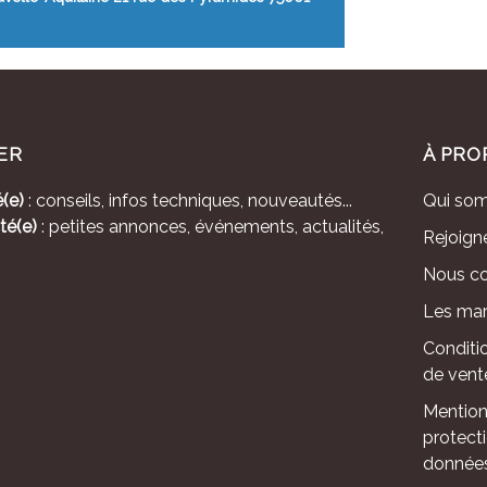
ER
À PRO
(e)
: conseils, infos techniques, nouveautés...
Qui so
té(e)
: petites annonces, événements, actualités,
Rejoign
Nous co
Les mar
Conditi
de vent
Mention
protect
donnée