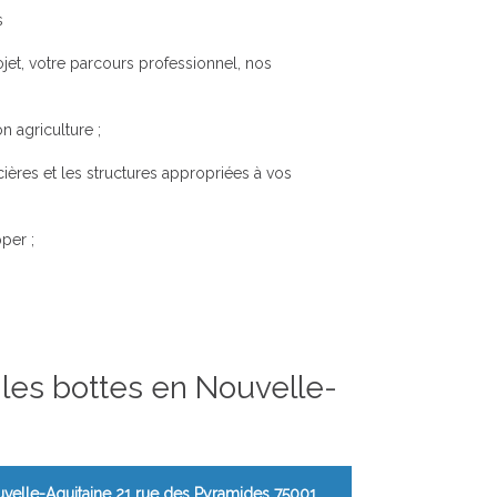
s
ojet, votre parcours professionnel, nos
n agriculture ;
ières et les structures appropriées à vos
per ;
r les bottes en Nouvelle-
uvelle-Aquitaine 21 rue des Pyramides 75001