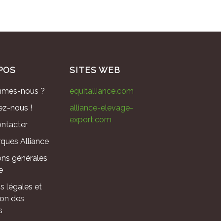
POS
SITES WEB
mmes-nous ?
equitalliance.com
ez-nous !
alliance-elevage-
export.com
ntacter
ques Alliance
ons générales
e
s légales et
ion des
s