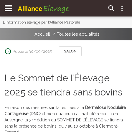
Elevage
Alliance
L'information élevage par l'Alliance Pastorale
Accueil
Toutes les actualités
Publié le 30/09/2025
SALON
Le Sommet de l’Élevage
2025 se tiendra sans bovins
En raison des mesures sanitaires liées à la
Dermatose Nodulaire
Contagieuse (DNC)
et bien qu’aucun cas n’ait été recensé en
Auvergne, la 34
édition du SOMMET DE L’ÉLEVAGE se tiendra
e
sans la présence de bovins, du 7 au 10 octobre à Clermont-