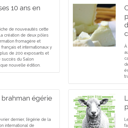
ses 10 ans en
C
p
d
riche de nouveautés cette
c
a création de deux pôles
ormation fromagère et
À
s français et internationaux y
a
plus de 200 exposants et
c
le succès du Salon
d
aque nouvelle édition.
é
t
e brahman égérie
L
p
rier dernier, l’égérie de la
L
on international de
fa