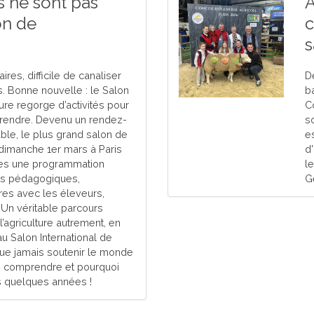
s ne sont pas
A
on de
c
s
res, difficile de canaliser
D
s. Bonne nouvelle : le Salon
b
ture regorge d’activités pour
C
rprendre. Devenu un rendez-
s
able, le plus grand salon de
e
 dimanche 1er mars à Paris
d
les une programmation
l
ers pédagogiques,
G
res avec les éleveurs,
. Un véritable parcours
l’agriculture autrement, en
 au Salon International de
 que jamais soutenir le monde
 le comprendre et pourquoi
ns quelques années !