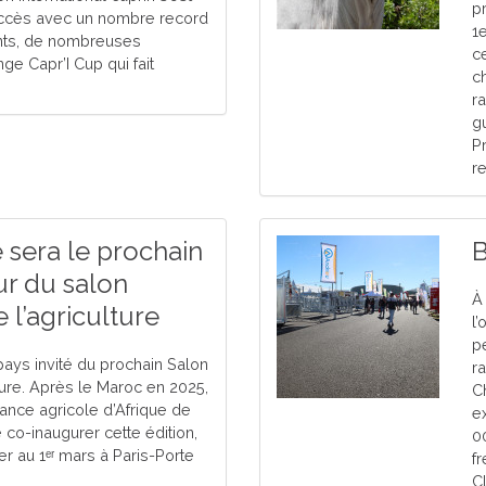
p
uccès avec un nombre record
1
ants, de nombreuses
c
ge Capr’I Cup qui fait
c
r
g
P
r
e sera le prochain
B
ur du salon
À 
e l’agriculture
l
p
 pays invité du prochain Salon
r
lture. Après le Maroc en 2025,
C
sance agricole d’Afrique de
e
e co-inaugurer cette édition,
0
ier au 1ᵉʳ mars à Paris-Porte
f
C