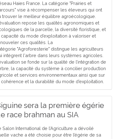
éseau Haies France. La catégorie "Prairies et
arcours" vise à récompenser les éleveurs qui ont
u trouver le meilleur équilibre agroécologique.
'évaluation repose les qualités agronomiques et
ologiques de la parcelle, la diversité floristique, et
a capacité du mode d’exploitation à valoriser et
enouveler ces qualités. La
atégorie "Agroforesterie" distingue les agriculteurs
ui intègrent l'arbre dans leurs systèmes agricoles.
évaluation se fonde sur la qualité de l’intégration de
’arbre, la capacité du système à concilier production
gricole et services environnementaux ainsi que sur
a cohérence et la durabilité du mode d’exploitation.
iguine sera la première égérie
e race brahman au SIA
 Salon International de l’Agriculture a dévoilé
uelle vache a été choisie pour être l’égérie de sa