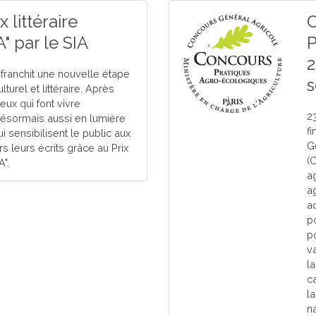
 littéraire
C
 par le SIA
P
2
 franchit une nouvelle étape
s
turel et littéraire. Après
eux qui font vivre
23
 désormais aussi en lumière
f
ui sensibilisent le public aux
G
rs leurs écrits grâce au Prix
(
".
ag
a
a
p
p
v
l
ca
l
n