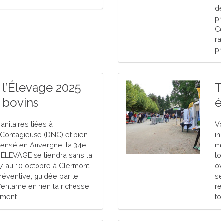
d
pr
C
r
p
l’Élevage 2025
T
s bovins
é
nitaires liées à
V
Contagieuse (DNC) et bien
in
ecensé en Auvergne, la 34e
m
’ÉLEVAGE se tiendra sans la
to
7 au 10 octobre à Clermont-
o
réventive, guidée par le
s
n’entame en rien la richesse
r
ement.
to