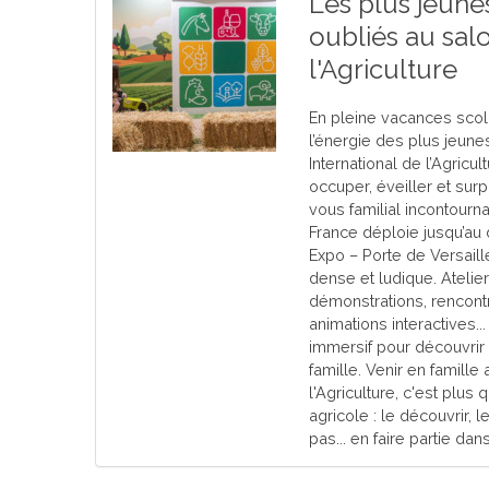
Les plus jeune
oubliés au sal
l'Agriculture
En pleine vacances scolai
l’énergie des plus jeune
International de l’Agricul
occuper, éveiller et su
vous familial incontourn
France déploie jusqu’au
Expo – Porte de Versail
dense et ludique. Ateli
démonstrations, rencont
animations interactives..
immersif pour découvrir 
famille. Venir en famille
l'Agriculture, c'est plus
agricole : le découvrir,
pas... en faire partie da