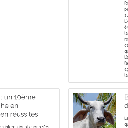
R
p
s
L
éc
l
r
c
q
L’
l
a
l
 : un 10ème
B
che en
d
en réussites
Le
q
 international caprin s’est