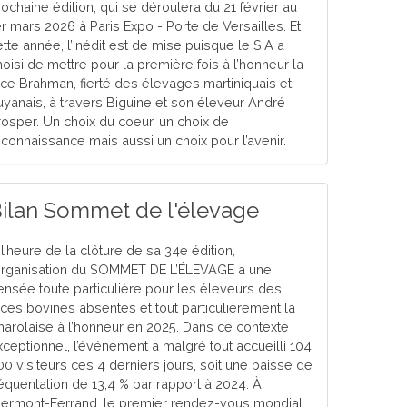
rochaine édition, qui se déroulera du 21 février au
er mars 2026 à Paris Expo - Porte de Versailles. Et
ette année, l’inédit est de mise puisque le SIA a
hoisi de mettre pour la première fois à l’honneur la
ace Brahman, fierté des élevages martiniquais et
uyanais, à travers Biguine et son éleveur André
rosper. Un choix du coeur, un choix de
econnaissance mais aussi un choix pour l’avenir.
ilan Sommet de l'élevage
l’heure de la clôture de sa 34e édition,
’organisation du SOMMET DE L’ÉLEVAGE a une
ensée toute particulière pour les éleveurs des
aces bovines absentes et tout particulièrement la
harolaise à l’honneur en 2025. Dans ce contexte
xceptionnel, l’événement a malgré tout accueilli 104
00 visiteurs ces 4 derniers jours, soit une baisse de
réquentation de 13,4 % par rapport à 2024. À
lermont-Ferrand, le premier rendez-vous mondial