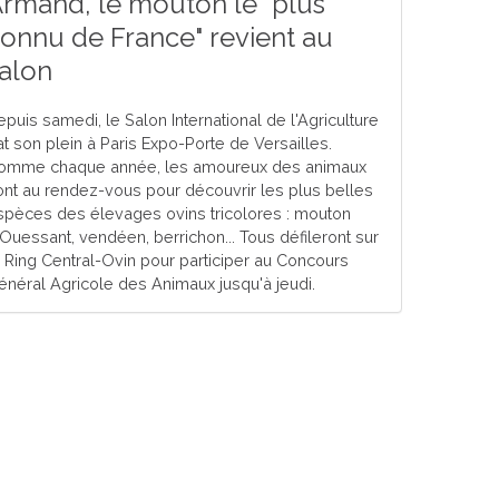
rmand, le mouton le "plus
onnu de France" revient au
alon
epuis samedi, le Salon International de l'Agriculture
at son plein à Paris Expo-Porte de Versailles.
omme chaque année, les amoureux des animaux
ont au rendez-vous pour découvrir les plus belles
spèces des élevages ovins tricolores : mouton
'Ouessant, vendéen, berrichon... Tous défileront sur
e Ring Central-Ovin pour participer au Concours
énéral Agricole des Animaux jusqu'à jeudi.