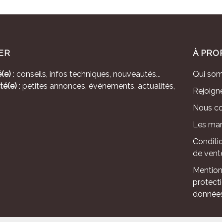
ER
À PRO
(e)
: conseils, infos techniques, nouveautés...
Qui so
té(e)
: petites annonces, événements, actualités,
Rejoign
Nous co
Les mar
Conditi
de vent
Mention
protect
donnée