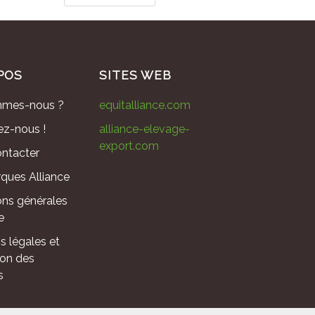
POS
SITES WEB
mmes-nous ?
equitalliance.com
ez-nous !
alliance-elevage-
export.com
ntacter
ques Alliance
ons générales
e
s légales et
ion des
s