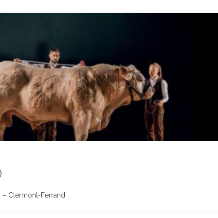
)
n – Clermont-Ferrand