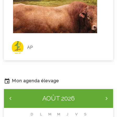
AP
Mon agenda élevage
AOÛT
2026
D
L
M
M
J
V
S