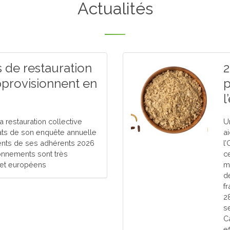
Actualités
s de restauration
2
approvisionnent en
p
l
a restauration collective
U
tats de son enquête annuelle
a
ents de ses adhérents 2026
l
onnements sont très
c
s et européens
m
d
f
2
s
C
ef