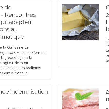
e de
C
 - Rencontres
2
 qui adaptent
F
ions au
l
imatique
Le
é
de la Quinzaine de
L
organise 5 visites de fermes
r
’agroécologie, à la
p
t agricultrices qui
tations et leurs pratiques
ement climatique.
nce indemnisation
2
m