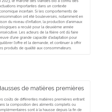
n 2023, le marché des viandes bio a connu des
luctuations importantes dans un contexte
conomique incertain. Si les comportements de
onsommation ont été bouleversés, notamment en
ison du niveau d’inflation, la production d’animaux
iologiques a reculé pour la deuxième année
nsécutive. Les acteurs de la filière ont dû faire
reuve d’une grande capacité d’adaptation pour
uilibrer l’offre et la demande, et continuer à offrir
es produits de qualité aux consommateurs.
ausses de matières premières
es coûts de différentes matières premières entrant
ans la composition des aliments complets ou
omplémentaires sont à la hausse depuis la fin de