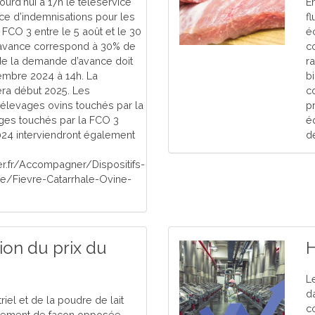
urd’hui à 17h le téléservice
E
e d’indemnisations pour les
f
FCO 3 entre le 5 août et le 30
é
avance correspond à 30% de
c
 de la demande d’avance doit
ra
cembre 2024 à 14h. La
b
ra début 2025. Les
co
 élevages ovins touchés par la
p
ges touchés par la FCO 3
éq
24 interviendront également
d
r.fr/Accompagner/Dispositifs-
ise/Fievre-Catarrhale-Ovine-
ion du prix du
H
L
d
riel et de la poudre de lait
c
lement de façon opposée.