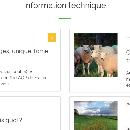
Information technique
Co
A
ges, unique Tome
O
t
ec un seul m) est
A
e certifiée AOP de France.
m
ient...
ét
Pr
ais quoi ?
T
l