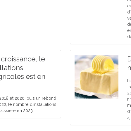
e
d’
v
d
en
d
croissance, le
D
llations
n
gricoles est en
Le
pa
2
2018 et 2020, puis un rebond
n
022, le nombre d’installations
m
aissière en 2023.
d’
aj