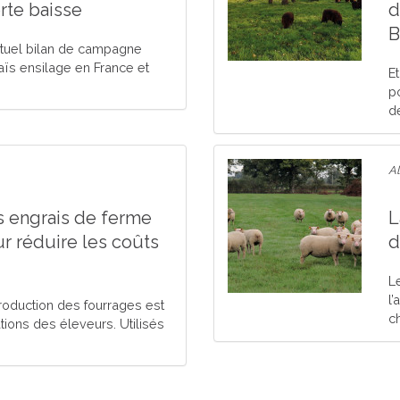
rte baisse
d
B
bituel bilan de campagne
aïs ensilage en France et
E
p
de
Al
s engrais de ferme
L
r réduire les coûts
d
L
l
roduction des fourrages est
ch
ions des éleveurs. Utilisés