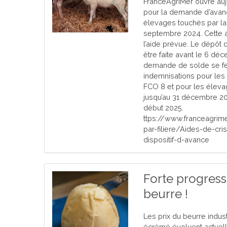
FranceAgriMer ouvre aujo
pour la demande d’avanc
élevages touchés par la 
septembre 2024. Cette 
l’aide prévue. Le dépôt
être faite avant le 6 dé
demande de solde se fe
indemnisations pour les
FCO 8 et pour les éleva
jusqu’au 31 décembre 20
début 2025.
ttps://www.franceagrime
par-filiere/Aides-de-cr
dispositif-d-avance
Forte progress
beurre !
Les prix du beurre indust
écrémé évoluent actuel