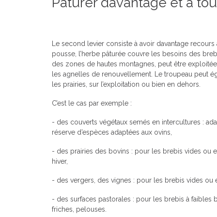
Pâturer davantage et à tou
Le second levier consiste à avoir davantage recours
pousse, l’herbe pâturée couvre les besoins des brebi
des zones de hautes montagnes, peut être exploitée pa
les agnelles de renouvellement. Le troupeau peut ég
les prairies, sur l’exploitation ou bien en dehors.
C’est le cas par exemple :
- des couverts végétaux semés en intercultures : ad
réserve d’espèces adaptées aux ovins,
- des prairies des bovins : pour les brebis vides ou
hiver,
- des vergers, des vignes : pour les brebis vides ou 
- des surfaces pastorales : pour les brebis à faibles 
friches, pelouses.