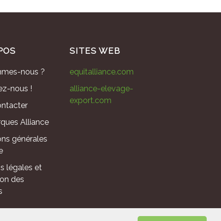
POS
SITES WEB
mmes-nous ?
equitalliance.com
ez-nous !
alliance-elevage-
export.com
ntacter
ques Alliance
ons générales
e
s légales et
ion des
s