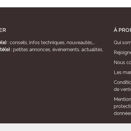
ER
À PRO
(e)
: conseils, infos techniques, nouveautés...
Qui so
té(e)
: petites annonces, événements, actualités,
Rejoign
Nous co
Les mar
Conditi
de vent
Mention
protect
donnée