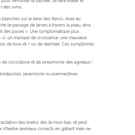
pour remonter la trachée, se faire avaler et
n des ovins.
lanches sur la laine des flancs, dues au
 le passage de larves à travers la peau, ainsi
ent des puces ». Une symptomatique plus
s »), un manque de croissance, une mauvaise
ois de toux et / ou de diarrhée. Ces symptômes
ue de coccidiose et de pneumonie des agneaux !
zimidazoles, lévamisole ou avermectines
lactation des brebis dès la mise-bas, et peut
x d’herbe (animaux corrects en gabarit mais ne