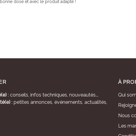
bonne dose et avec le produit adapté !
ER
À PRO
(e)
: conseils, infos techniques, nouveautés...
Qui so
té(e)
: petites annonces, événements, actualités,
Rejoign
Nous co
Les mar