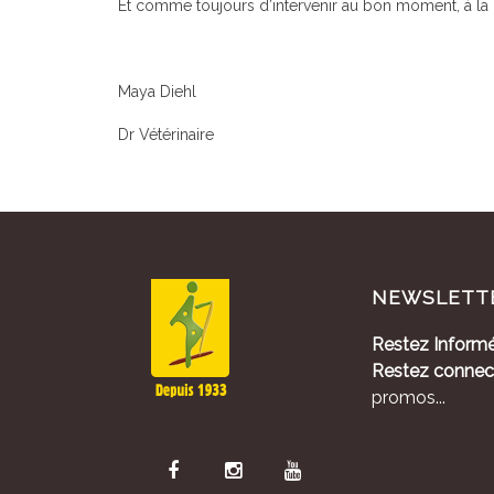
Et comme toujours d’intervenir au bon moment, à la 
Maya Diehl
Dr Vétérinaire
NEWSLETT
Restez Informé
Restez connec
promos...