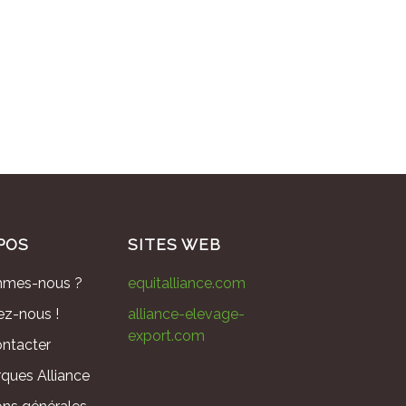
POS
SITES WEB
mmes-nous ?
equitalliance.com
ez-nous !
alliance-elevage-
export.com
ntacter
ques Alliance