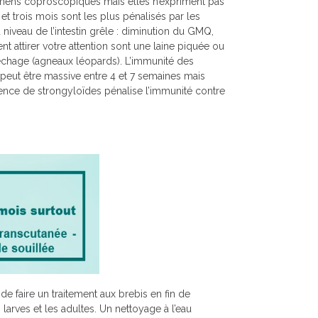
mens coproscopiques mais elles n’expriment pas
t trois mois sont les plus pénalisés par les
niveau de l’intestin grêle : diminution du GMQ,
nt attirer votre attention sont une laine piquée ou
 léchage (agneaux léopards). L’immunité des
n peut être massive entre 4 et 7 semaines mais
sence de strongyloïdes pénalise l’immunité contre
t de faire un traitement aux brebis en fin de
 larves et les adultes. Un nettoyage à l’eau