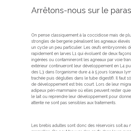
Arrêtons-nous sur le para
On pense classiquement à la coccidiose mais de p
strongles de bergerie pénalisent les agneaux élevés en
un cycle un peu particulier. Les œufs embryonnés d
rapidement en larves L1 qui évoluent de deux façons :
ingérées ou contamineront les agneaux par voie trans
extérieur continueront leur développement en L4 puis
des L3 dans l’organisme dure 4 à 5 jours (canaux ly
trachée puis dégluties dans le tube digestif). Il faut 
de développement est très court. Lors de leur migratio
adipeux péri-mammaire où elles peuvent rester quies
le lait ou reprendre leur développement pour donner
attente ne sont pas sensibles aux traitements.
Les brebis adultes sont donc des réservoirs soit au n