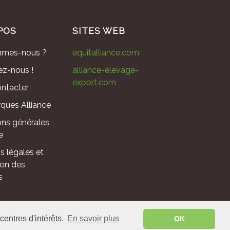
POS
SITES WEB
mmes-nous ?
equitalliance.com
ez-nous !
alliance-elevage-
export.com
ntacter
ques Alliance
ons générales
e
s légales et
ion des
s
 - France ©
2026
.
centres d'intérêts.
En savoir plus
OK