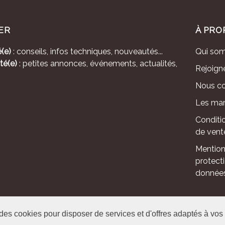
ER
À PRO
(e)
: conseils, infos techniques, nouveautés...
Qui so
té(e)
: petites annonces, événements, actualités,
Rejoign
Nous co
Les mar
Conditi
de vent
Mention
protect
donnée
le - Avenue de l'Europe - CS 80095 -86502 Montmorillon Cedex
 des cookies pour disposer de services et d'offres adaptés à vos 