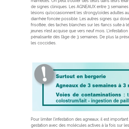
mamelles. On peut trouver des œufs dans leurs exa
de signes cliniques. Les AGNEAUX entre 3 semaines e
lésions qu’occasionnent les strongyloïdes adultes au 
diarrhée foncée possible. Les autres signes qui doive
frisottée, des taches blanches sur les flancs suite à
jeunes n’est acquise que vers neuf mois. L’infestatio
pénalisante dès l’âge de 3 semaines. De plus la pré
les coccidies.
Pour limiter l’infestation des agneaux, il est importan
gestation avec des molécules actives à la fois sur les