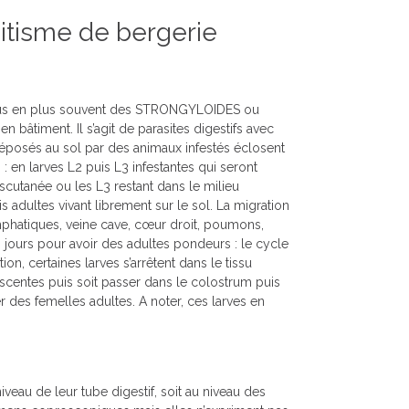
sitisme de bergerie
lus en plus souvent des STRONGYLOIDES ou
 bâtiment. Il s’agit de parasites digestifs avec
éposés au sol par des animaux infestés éclosent
 en larves L2 puis L3 infestantes qui seront
cutanée ou les L3 restant dans le milieu
 adultes vivant librement sur le sol. La migration
mphatiques, veine cave, cœur droit, poumons,
10 jours pour avoir des adultes pondeurs : le cycle
n, certaines larves s’arrêtent dans le tissu
centes puis soit passer dans le colostrum puis
 des femelles adultes. A noter, ces larves en
iveau de leur tube digestif, soit au niveau des