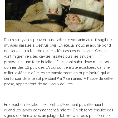
D’autres myiases peuvent aussi affecter vos animaux : il s’agit des
myiases nasales à Oestrus ovis. En été, la mouche adulte pond
des larves L1 à l’entrée des cavités nasales des ovins. Ces L1
vont migrer vers les cavités nasales puis les sinus en
provoquant une forte irritation. Elles vont subir deux mues pour
donner des L2 puis des L3 qui sont ensuite expulsées dans le
milieu extérieur où elles se transforment en pupe (noire) qui va
s’enfoncer dans le sol pendant 5 à 7 semaines. A l’issue de cette
phase, apparaîtront de nouveaux adultes.
En début d’infestation, les brebis s’ébrouent puis éternuent
quand les larves commencent à migrer. On observe ensuite des
signes de rhinite avec un jetage d’abord clair puis plus épais et