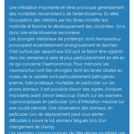
Une infestation importante en ténia provoque généralement
des mortalités ressemblant à de l’entérotoxémie. En effet,
l’occupation des intestins par les ténias modifie leur
motricité et favorise le développement des clostridies. On a
donc une entérotoxémie secondaire.
Les strongles intestinaux de printemps dont
Nématodirus
provoquent essentiellement amaigrissement et diarrhée.
C’est surtout par rapport aux SGI qu’il va falloir être vigilants
dans les semaines à venir et plus particulièrement en été en
ce qui concerne l’haemonchose. Pour mémoire, les
Haemonchus
sont des strongles dont les larves situées au
niveau de la caillette sont particulièrement pathogènes :
anémie, fuite protéique, mortalités en particulier sur les
jeunes animaux. Il est possible d’avoir des signes cliniques
importants avant d’avoir beaucoup d’œufs sur les examens
coproscopiques en particulier lors d’infestation massive sur
une courte période. Une observation des animaux, en
particulier lors de déplacement peut vous alerter :
difficultés à suivre le lot, animaux fatigués lors d’un
changement de champ.
Les examens coproscopiques de l’été dernier montrent une