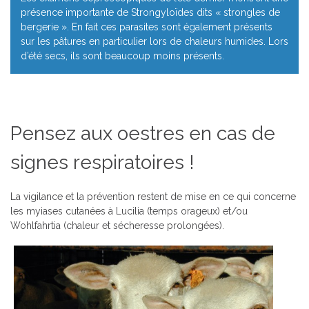
présence importante de Strongyloïdes dits « strongles de
bergerie ». En fait ces parasites sont également présents
sur les pâtures en particulier lors de chaleurs humides. Lors
d’été secs, ils sont beaucoup moins présents.
Pensez aux oestres en cas de
signes respiratoires !
La vigilance et la prévention restent de mise en ce qui concerne
les myiases cutanées à Lucilia (temps orageux) et/ou
Wohlfahrtia (chaleur et sécheresse prolongées).