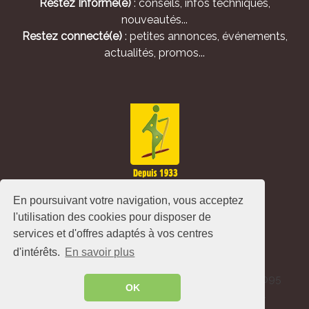
Restez Informé(e)
: conseils, infos techniques,
nouveautés...
Restez connecté(e)
: petites annonces, événements,
actualités, promos...
En poursuivant votre navigation, vous acceptez
l'utilisation des cookies pour disposer de
services et d'offres adaptés à vos centres
d'intérêts.
En savoir plus
Alliance Pastorale - Avenue de l'Europe - CS 80095
OK
-86502 Montmorillon Cedex - France ©
2026
.