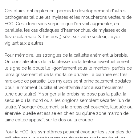
Ces pluies ont également permis le développement d’autres
pathogènes tel que les myiases et les moucherons vecteurs de
FCO. C’est donc sans surprise que l’on voit augmenter, en
parallèle, les cas d’attaques d’haemonchus, de myiases et de
fièvre catarrhale. Si l’un des 3 sévit sur votre secteur, soyez
vigilant aux 2 autres.
Pour mémoire, les strongles de la caillette anémient la brebis.
On constate alors de la faiblesse, de la lenteur, éventuellement
le signe de la bouteille -gonflement sous le menton- parfois de
l’amaigrissement et de la mortalité brutale. La diarrhée est très
rare avec ce parasite. Les myiases sont principalement podales
pour le moment (lucillia et wohlfarhtia sont aussi fréquentes
l’une que l’autre). Y songer si la brebis ne pose pas la patte, la
secoue ou la mord ou si les onglons semblent s’écarter l’un de
l’autre. Y songer également, si la brebis est couchée, fatiguée ou
énervée, qu’elle est assise en chien ou qu’une zone marron de
laine collée apparaît sur le dos ou la croupe.
Pour la FCO, les symptômes peuvent évoquer les strongles de