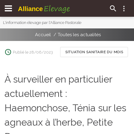
Elevage
Alliance
L'information élevage par l'Alliance Pastorale
Accueil
Toutes les actualités
Publié le 28/06/2023
SITUATION SANITAIRE DU MOIS
À surveiller en particulier
actuellement :
Haemonchose, Ténia sur les
agneaux à l’herbe, Petite