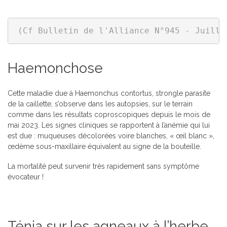
(Cf Bulletin de l'Alliance N°945 - Juille
Haemonchose
Cette maladie due à Haemonchus contortus, strongle parasite
de la caillette, s’observe dans les autopsies, sur le terrain
comme dans les résultats coproscopiques depuis le mois de
mai 2023. Les signes cliniques se rapportent à l’anémie qui lui
est due : muqueuses décolorées voire blanches, « œil blanc »,
œdème sous-maxillaire équivalent au signe de la bouteille.
La mortalité peut survenir très rapidement sans symptôme
évocateur !
Ténia sur les agneaux à l’herbe