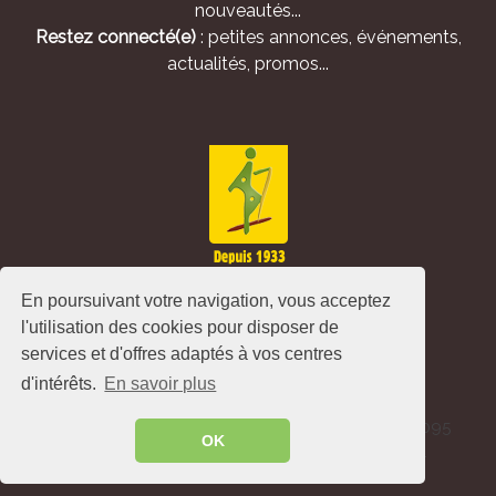
nouveautés...
Restez connecté(e)
: petites annonces, événements,
actualités, promos...
En poursuivant votre navigation, vous acceptez
l'utilisation des cookies pour disposer de
services et d'offres adaptés à vos centres
d'intérêts.
En savoir plus
Alliance Pastorale - Avenue de l'Europe - CS 80095
OK
-86502 Montmorillon Cedex - France ©
2026
.