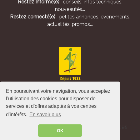
Restez Informé(e)
: conseils, infos techniques,
nouveautés...
Restez connecté(e)
: petites annonces, événements,
actualités, promos...
En poursuivant votre navigation, vous acceptez
l'utilisation des cookies pour disposer de
services et d'offres adaptés à vos centres
d'intérêts.
En savoir plus
Alliance Pastorale - Avenue de l'Europe - CS 80095
OK
-86502 Montmorillon Cedex - France ©
2026
.