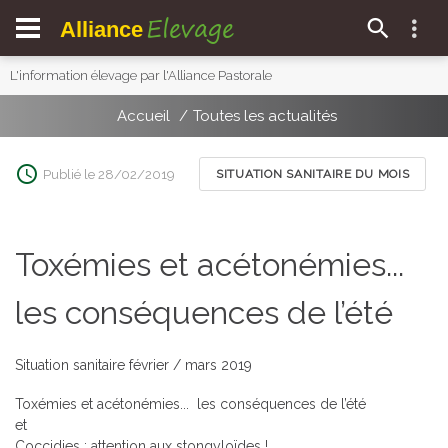
Elevage
Alliance
L'information élevage par l'Alliance Pastorale
Accueil
Toutes les actualités
Publié le 28/02/2019
SITUATION SANITAIRE DU MOIS
Toxémies et acétonémies...
les conséquences de l’été
Situation sanitaire février / mars 2019
Toxémies et acétonémies... les conséquences de l’été
et
Coccidies : attention aux stongyloïdes !