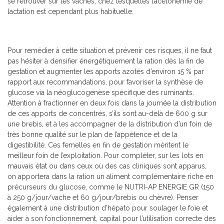
se retrouver sur les vaches, chez lesquelles l’acétonémie de
lactation est cependant plus habituelle.
Pour remédier à cette situation et prévenir ces risques, il ne faut
pas hésiter à densifier énergétiquement la ration dès la fin de
gestation et augmenter les apports azotés d’environ 15 % par
rapport aux recommandations, pour favoriser la synthèse de
glucose via la néoglucogenèse spécifique des ruminants.
Attention à fractionner en deux fois dans la journée la distribution
de ces apports de concentrés, s’ils sont au-delà de 600 g sur
une brebis, et à les accompagner de la distribution d’un foin de
très bonne qualité sur le plan de l’appétence et de la
digestibilité. Ces femelles en fin de gestation méritent le
meilleur foin de l’exploitation. Pour compléter, sur les lots en
mauvais état ou dans ceux où des cas cliniques sont apparus,
on apportera dans la ration un aliment complémentaire riche en
précurseurs du glucose, comme le NUTRI-AP ENERGIE GR (150
à 250 g/jour/vache et 60 g/jour/brebis ou chèvre). Penser
également à une distribution d’hépato pour soulager le foie et
aider à son fonctionnement, capital pour l’utilisation correcte des