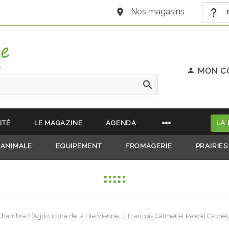
Nos magasins
B
e
MON C
ITÉ
LE MAGAZINE
AGENDA
LA
 ANIMALE
EQUIPEMENT
FROMAGERIE
PRAIRIES
hambre d’Agriculture de la Hte Vienne, J. François Calmet et Pascal Cacheux