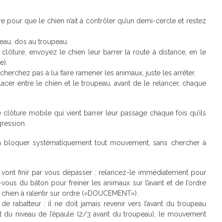
 pour que le chien n’ait à contrôler qu’un demi-cercle et restez
peau, dos au troupeau.
lôture, envoyez le chien leur barrer la route à distance, en le
e).
cherchez pas à lui faire ramener les animaux, juste les arrêter.
acer entre le chien et le troupeau, avant de le relancer, chaque
lôture mobile qui vient barrer leur passage chaque fois qu’ils
ression.
à bloquer systématiquement tout mouvement, sans chercher à
x vont finir par vous dépasser : relancez-le immédiatement pour
ez-vous du bâton pour freiner les animaux sur l’avant et de l’ordre
 chien à ralentir sur ordre («DOUCEMENT»).
e rabatteur : il ne doit jamais revenir vers l’avant du troupeau
ent du niveau de l’épaule (2/3 avant du troupeau), le mouvement