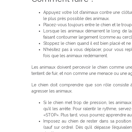
Appuyez votre lot d’animaux contre une clôture
le plus près possible des animaux.
Placez-vous toujours entre le chien et le trou
Lorsque les animaux démarrent le long de la c
faisant contourner largement (comme au cercl
Stoppez le chien quand il est bien placé et ne 
N’hésitez pas à vous déplacer, pour vous repl
fois que les animaux redémarrent.
Les animaux doivent percevoir le chien comme une c
tentent de fuir, et non comme une menace ou une ag
Le chien doit comprendre que son rôle consiste 
agresser les animaux.
Si le chien met trop de pression, les animau
qu’il les arrête. Pour ralentir le rythme, serv
«STOP». Plus tard, vous pourrez apprendre au
Imposez au chien de rester dans sa position d
(sauf sur ordre). Dès qu’il dépasse l’équival