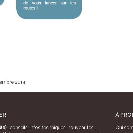
ptembre 2014
ER
À PRO
(e)
: conseils, infos techniques, nouveautés...
Qui so