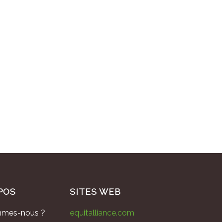
POS
SITES WEB
mmes-nous ?
equitalliance.com