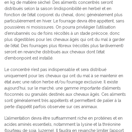
en kg de matière sèche). Des aliments concentrés seront
distribués selon la saison (indisponibilité en herbe) et en
fonction de l’état corporel du cheval, donc généralement plus
particulièrement en hiver. Le fourrage devra être appétent, sans
poussières ni moisissures. On pourra privilégier l’utilisation
d’enrubannés ou de foins récoltés à un stade précoce, donc
plus digestibles pour les chevaux âgés qui ont du mal à garder
de l’état. Des fourrages plus fibreux (récoltés plus tardivement)
seront en revanche distribués aux chevaux dont l’état
d’embonpoint est installé.
Le concentré n’est pas indispensable et sera distribué
uniquement pour les chevaux qui ont du mal à se maintenir en
état avec une ration herbe et/ou fourrage exclusive. Il existe
aujourd’hui, sur le marché, une gamme importante d’aliments
floconnés ou granulés destinés aux chevaux âgés. Ces aliments
sont généralement très appétents et permettent de palier à la
perte d’appétit parfois observée sur ces animaux.
L’alimentation devra être suffisamment riche en protéines et en
acides aminés essentiels, notamment la lysine et la thréonine
(tourteau de soja, luzerne). Il faudra en revanche limiter l’apport