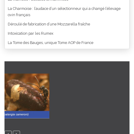
La Charmoise : l’audace d’un sélectionneur qui a changé l’élevage
ovin français
Déroulé de fabrication d’une Mozzarella fraîche
Intoxication par les Rumex
La Tome des Bauges, unique Tome AOP de France