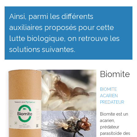
Ainsi, parmi les différents
auxiliaires proposés pour cette
lutte biologique, on retrouve les
solutions suivantes.
Biomite
BIOMITE
ACARIEN
PREDATEUR
Biomite est un
acarien,
prédateur
parasitoïde des