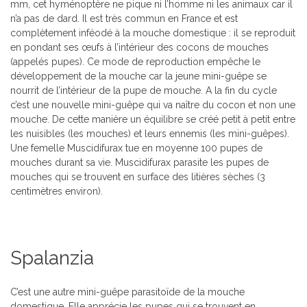
mm, cet hyménoptère ne pique ni l’homme ni les animaux car il
n’a pas de dard. Il est très commun en France et est
complètement inféodé à la mouche domestique : il se reproduit
en pondant ses œufs à l’intérieur des cocons de mouches
(appelés pupes). Ce mode de reproduction empêche le
développement de la mouche car la jeune mini-guêpe se
nourrit de l’intérieur de la pupe de mouche. A la fin du cycle
c’est une nouvelle mini-guêpe qui va naître du cocon et non une
mouche. De cette manière un équilibre se créé petit à petit entre
les nuisibles (les mouches) et leurs ennemis (les mini-guêpes).
Une femelle Muscidifurax tue en moyenne 100 pupes de
mouches durant sa vie. Muscidifurax parasite les pupes de
mouches qui se trouvent en surface des litières sèches (3
centimètres environ).
Spalanzia
C’est une autre mini-guêpe parasitoïde de la mouche
domestique. Elle apprécie les pupes qui se trouvent en