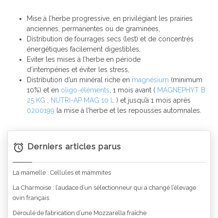
Mise à l’herbe progressive, en privilégiant les prairies
anciennes, permanentes ou de graminées,
Distribution de fourrages secs
(lest)
et de concentrés
énergétiques facilement digestibles,
Eviter les mises à l’herbe en période
d’intempéries
et éviter les stress
,
Distribution d’un minéral riche en
magnésium
(minimum
10%) et en
oligo-éléments
, 1 mois avant (
MAGNEPHYT B
25 KG
,
NUTRI-AP MAG 10 L
) et jusqu’à 1 mois après
0200199
la mise à l’herbe et les repousses automnales.
Derniers articles parus
La mamelle : Cellules et mammites
La Charmoise : l’audace d’un sélectionneur qui a changé l’élevage
ovin français
Déroulé de fabrication d’une Mozzarella fraîche