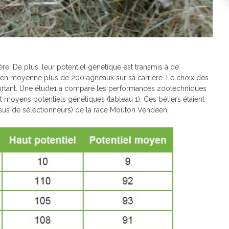
e. De plus, leur potentiel génétique est transmis à de
en moyenne plus de 200 agneaux sur sa carrière. Le choix des
ortant. Une étude1 a comparé les perfor­mances zootechniques
 moyens potentiels géné­tiques (tableau 1). Ces béliers étaient
 issus de sélection­neurs) de la race Mouton Vendéen.