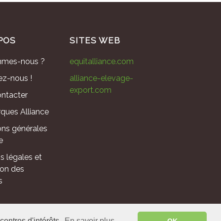
POS
SITES WEB
mmes-nous ?
equitalliance.com
ez-nous !
alliance-elevage-
export.com
ntacter
ques Alliance
ons générales
e
s légales et
ion des
s
 - France ©
2026
.
centres d'intérêts.
En savoir plus