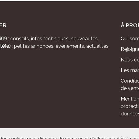
ER
À PRO
(e)
: conseils, infos techniques, nouveautés...
Qui so
té(e)
: petites annonces, événements, actualités,
Rejoign
Nous co
Les mar
Conditi
de vent
Mention
protect
donnée
le - Avenue de l'Europe - CS 80095 -86502 Montmorillon Cedex
 des cookies pour disposer de services et d'offres adaptés à vos 