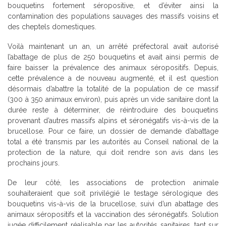
bouquetins fortement séropositive, et d’éviter ainsi la
contamination des populations sauvages des massifs voisins et
des cheptels domestiques.
Voilà maintenant un an, un arrêté préfectoral avait autorisé
l’abattage de plus de 250 bouquetins et avait ainsi permis de
faire baisser la prévalence des animaux séropositifs. Depuis,
cette prévalence a de nouveau augmenté, et il est question
désormais d’abattre la totalité de la population de ce massif
(300 à 350 animaux environ), puis après un vide sanitaire dont la
durée reste à déterminer, de réintroduire des bouquetins
provenant d’autres massifs alpins et séronégatifs vis-à-vis de la
brucellose. Pour ce faire, un dossier de demande d’abattage
total a été transmis par les autorités au Conseil national de la
protection de la nature, qui doit rendre son avis dans les
prochains jours.
De leur côté, les associations de protection animale
souhaiteraient que soit privilégié le testage sérologique des
bouquetins vis-à-vis de la brucellose, suivi d’un abattage des
animaux séropositifs et la vaccination des séronégatifs. Solution
jugée difficilement réalisable par les autorités sanitaires, tant sur