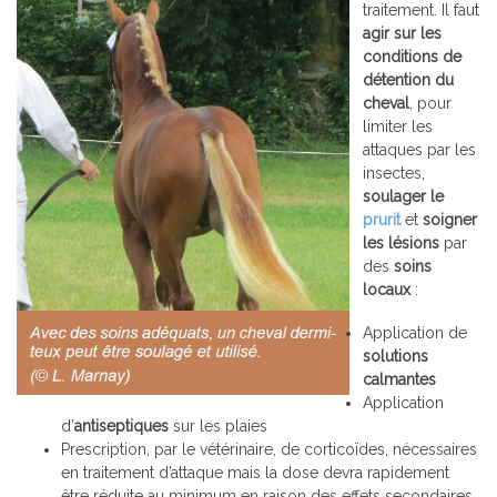
traitement. Il faut
agir sur les
conditions de
détention du
cheval
, pour
limiter les
attaques par les
insectes,
soulager le
prurit
et
soigner
les lésions
par
des
soins
locaux
:
Application de
solutions
calmantes
Application
d’
antiseptiques
sur les plaies
Prescription, par le vétérinaire, de corticoïdes, nécessaires
en traitement d’attaque mais la dose devra rapidement
être réduite au minimum en raison des effets secondaires