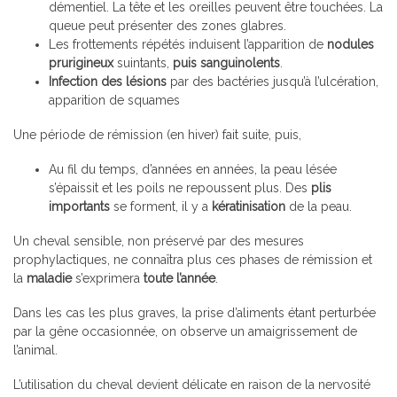
démentiel. La tête et les oreilles peuvent être touchées. La
queue peut présenter des zones glabres.
Les frottements répétés induisent l’apparition de
nodules
prurigineux
suintants,
puis sanguinolents
.
Infection des lésions
par des bactéries jusqu’à l’ulcération,
apparition de squames
Une période de rémission (en hiver) fait suite, puis,
Au fil du temps, d’années en années, la peau lésée
s’épaissit et les poils ne repoussent plus. Des
plis
importants
se forment, il y a
kératinisation
de la peau.
Un cheval sensible, non préservé par des mesures
prophylactiques, ne connaîtra plus ces phases de rémission et
la
maladie
s’exprimera
toute l’année
.
Dans les cas les plus graves, la prise d’aliments étant perturbée
par la gêne occasionnée, on observe un amaigrissement de
l’animal.
L’utilisation du cheval devient délicate en raison de la nervosité