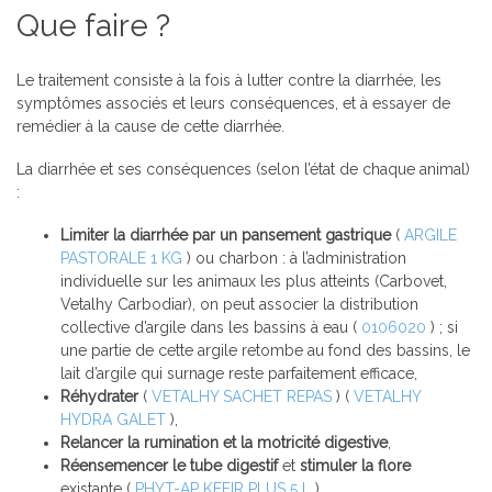
Que faire ?
Le traitement consiste à la fois à lutter contre la diarrhée, les
symptômes associés et leurs conséquences, et à essayer de
remédier à la cause de cette diarrhée.
La diarrhée et ses conséquences
(selon l’état de chaque animal)
:
Limiter la diarrhée par un pansement gastrique
(
ARGILE
PASTORALE 1 KG
) ou charbon : à l’administration
individuelle sur les animaux les plus atteints (Carbovet,
Vetalhy Carbodiar), on peut associer la distribution
collective d’argile dans les bassins à eau (
0106020
) ; si
une partie de cette argile retombe au fond des bassins, le
lait d’argile qui surnage reste parfaitement efficace,
Réhydrater
(
VETALHY SACHET REPAS
) (
VETALHY
HYDRA GALET
),
Relancer la rumination et la motricité digestive
,
Réensemencer le tube digestif
et
stimuler la flore
existante (
PHYT-AP KEFIR PLUS 5 L
).