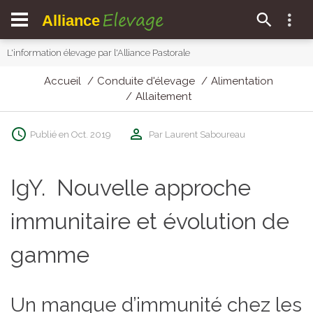
Elevage
Alliance
L'information élevage par l'Alliance Pastorale
Accueil
Conduite d'élevage
Alimentation
Allaitement
Publié en Oct. 2019
Par Laurent Saboureau
IgY. Nouvelle approche
immunitaire et évolution de
gamme
Un manque d’immunité chez les