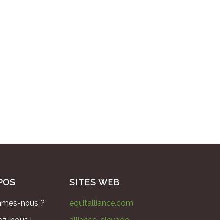
POS
SITES WEB
mmes-nous ?
equitalliance.com
ez-nous !
alliance-elevage-