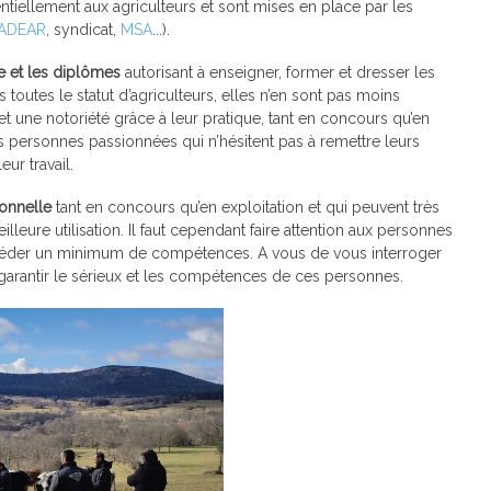
ntiellement aux agriculteurs et sont mises en place par les
ADEAR
, syndicat,
MSA
...).
e et les diplômes
autorisant à enseigner, former et dresser les
outes le statut d’agriculteurs, elles n’en sont pas moins
t une notoriété grâce à leur pratique, tant en concours qu’en
s personnes passionnées qui n’hésitent pas à remettre leurs
ur travail.
onnelle
tant en concours qu’en exploitation et qui peuvent très
leure utilisation. Il faut cependant faire attention aux personnes
séder un minimum de compétences. A vous de vous interroger
 garantir le sérieux et les compétences de ces personnes.