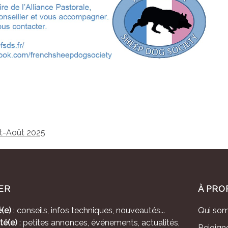
let-Août 2025
ER
À PRO
(e)
: conseils, infos techniques, nouveautés...
Qui so
té(e)
: petites annonces, événements, actualités,
Rejoign