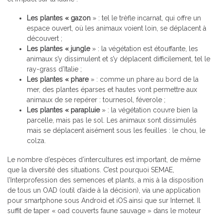
Les plantes « gazon
» : tel le trèfle incarnat, qui offre un
espace ouvert, où les animaux voient loin, se déplacent à
découvert ;
Les plantes « jungle
» : la végétation est étouffante, les
animaux s’y dissimulent et s’y déplacent difficilement, tel le
ray-grass d’Italie ;
Les plantes « phare
» : comme un phare au bord de la
mer, des plantes éparses et hautes vont permettre aux
animaux de se repérer : tournesol, féverole ;
Les plantes « parapluie
» : la végétation couvre bien la
parcelle, mais pas le sol. Les animaux sont dissimulés
mais se déplacent aisément sous les feuilles : le chou, le
colza.
Le nombre d’espèces d’intercultures est important, de même
que la diversité des situations. C’est pourquoi SEMAE,
l’Interprofession des semences et plants, a mis à la disposition
de tous un OAD (outil d’aide à la décision), via une application
pour smartphone sous Android et iOS ainsi que sur Internet. Il
suffit de taper « oad couverts faune sauvage » dans le moteur