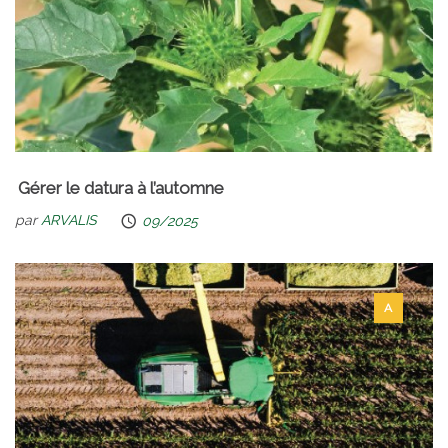
Gérer le datura à l’automne
par
ARVALIS
09/2025
A