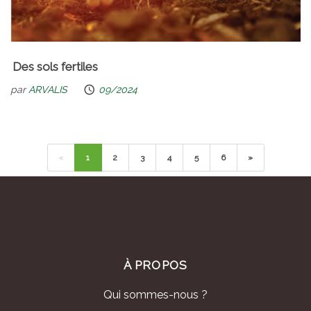
Des sols fertiles
par
ARVALIS
09/2024
«
1
2
3
4
5
6
»
À PROPOS
Qui sommes-nous ?