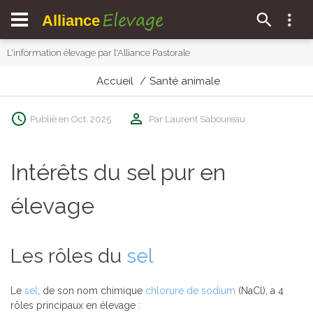
Elevage
Alliance
L'information élevage par l'Alliance Pastorale
Accueil
Santé animale
Publié en Oct. 2025
Par Laurent Saboureau
Intérêts du sel pur en
élevage
Les rôles du
sel
Le
sel
, de son nom chimique
chlorure de sodium
(NaCl), a 4
rôles principaux en élevage :