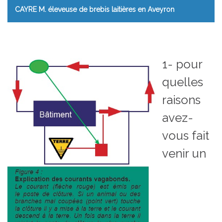
CAYRE M. éleveuse de brebis laitières en Aveyron
1- pour
quelles
raisons
avez-
vous fait
venir un