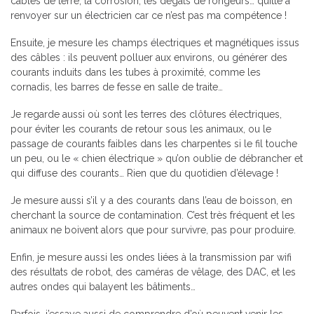
câbles de terre, la corrosion, les dégâts de rongeurs… quitte à
renvoyer sur un électricien car ce n’est pas ma compétence !
Ensuite, je mesure les champs électriques et magnétiques issus
des câbles : ils peuvent polluer aux environs, ou générer des
courants induits dans les tubes à proximité, comme les
cornadis, les barres de fesse en salle de traite…
Je regarde aussi où sont les terres des clôtures électriques,
pour éviter les courants de retour sous les animaux, ou le
passage de courants faibles dans les charpentes si le fil touche
un peu, ou le « chien électrique » qu’on oublie de débrancher et
qui diffuse des courants… Rien que du quotidien d’élevage !
Je mesure aussi s’il y a des courants dans l’eau de boisson, en
cherchant la source de contamination. C’est très fréquent et les
animaux ne boivent alors que pour survivre, pas pour produire.
Enfin, je mesure aussi les ondes liées à la transmission par wifi
des résultats de robot, des caméras de vêlage, des DAC, et les
autres ondes qui balayent les bâtiments…
Parfois, j’essaye aussi de comprendre d’où peuvent venir les