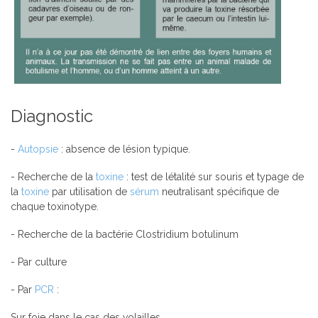
Diagnostic
-
Autopsie
: absence de lésion typique.
- Recherche de la
toxine
: test de létalité sur souris et typage de
la
toxine
par utilisation de
sérum
neutralisant spécifique de
chaque toxinotype.
- Recherche de la bactérie Clostridium botulinum
- Par culture
- Par
PCR
:
Sur foie dans le cas des volailles.